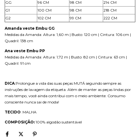
GG
96 CM
98 CM
214 CM
G1
100 CM
98 CM
218 CM
G2
102 CM
99 CM
222 CM
Amanda veste Embu GG
Medidas da Amanda: Altura: 1,60 m | Busto: 120 cm | Cintura: 106 cm |
Quadril: 138 cm
Ana veste Embu PP
Medidas da Amanda: Altura: 1,72 m | Busto: 82 cm | Cintura: 63 cm |
Quadril: 91 cm
DICA
:Prolongue a vida das suas peças MUTÁ seguindo sempre as
instruções de lavagem da etiqueta. Além de manter as peças lindas por
mais tempo, você ainda contribui com o meio ambiente. Consumo
consciente nunca sai de moda!
TECIDO
: MALHA
COMPOSIÇÃO:
100% algodão sustentável