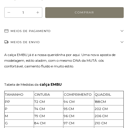
MEIOS DE PAGAMENTO
MEIOS DE ENVIO
A calça EMBU já é a nossa queridinha por aqui. Uma nova aposta de
modelagem, estilo aladim, com o mesmo DNA da MUTÁ: cós
confortável, caimento fluído e muito estilo.
Tabela de Medidas da
calça EMBU
TAMANHO
CINTURA
COMPRIMENTO
QUADRIL
PP
72 CM
94 CM
188CM
P
74 CM
95 CM
202 CM
M
79 CM
96 CM
206 CM
G
84 CM
97 CM
210 CM